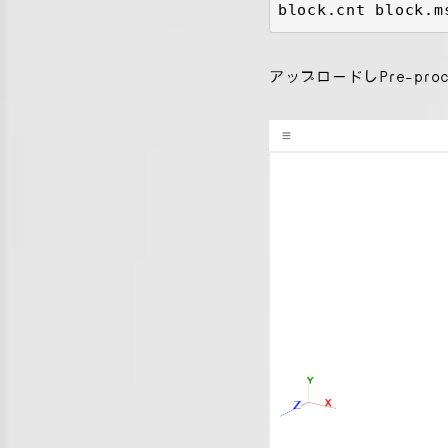
block.cnt block.m
アップロードしPre-pr