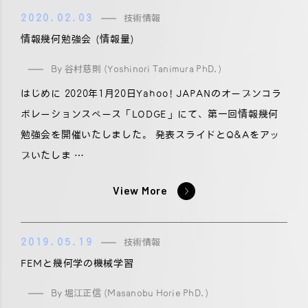
2020.02.03
技術情報
情報幾何勉強会 (情報量)
By 谷村慈則 (Yoshinori Tanimura PhD.)
はじめに 2020年1月20日Yahoo! JAPANのオープンコラ
ボレーションスペース「LODGE」にて、第一回情報幾何
勉強会を開催いたしました。 発表スライドとQ&Aをアッ
プいたしま …
View More
2019.05.19
技術情報
FEMと幾何学の機械学習
By 堀江正信 (Masanobu Horie PhD.)